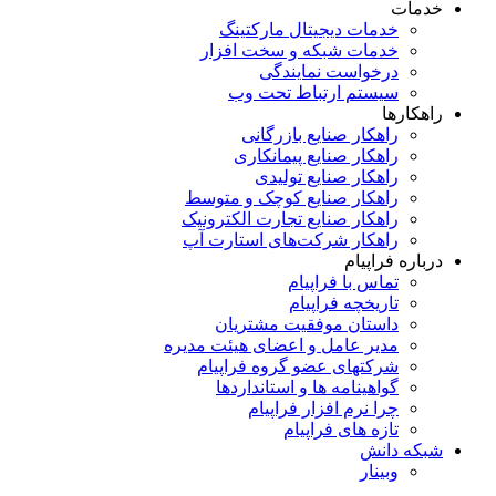
خدمات
خدمات دیجیتال مارکتینگ
خدمات شبکه و سخت افزار
درخواست نمایندگی
سیستم ارتباط تحت وب
راهکارها
راهکار صنایع بازرگانی
راهکار صنایع پیمانکاری
راهکار صنایع تولیدی
راهکار صنایع کوچک و متوسط
راهکار صنایع تجارت الکترونیک
راهکار شرکت‌های استارت آپ
درباره فراپیام
تماس با فراپیام
تاریخچه فراپیام
داستان موفقیت مشتریان
مدیر عامل و اعضای هیئت مدیره
شرکتهای عضو گروه فراپیام
گواهینامه ها و استانداردها
چرا نرم افزار فراپیام
تازه های فراپیام
شبکه دانش
وبینار