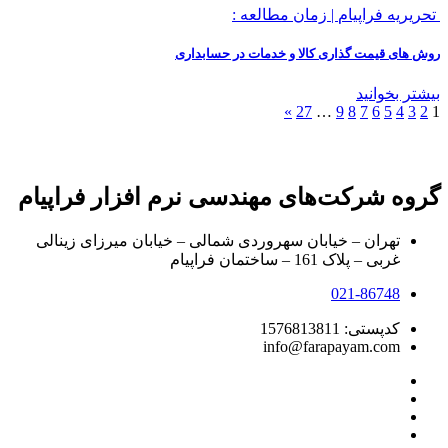
تحریریه فراپیام
|
زمان مطالعه :
روش های قیمت گذاری کالا و خدمات در حسابداری
بیشتر بخوانید
»
27
…
9
8
7
6
5
4
3
2
1
گروه شرکت‌های مهندسی نرم افزار فراپیام
تهران – خیابان سهروردی شمالی – خیابان میرزای زینالی
غربی – پلاک 161 – ساختمان فراپیام
021-86748
کدپستی: 1576813811
info@farapayam.com