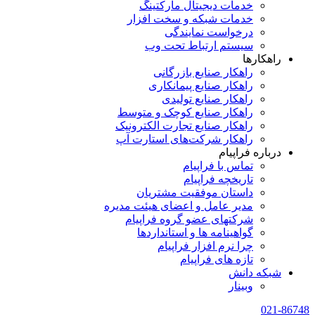
خدمات دیجیتال مارکتینگ
خدمات شبکه و سخت افزار
درخواست نمایندگی
سیستم ارتباط تحت وب
راهکارها
راهکار صنایع بازرگانی
راهکار صنایع پیمانکاری
راهکار صنایع تولیدی
راهکار صنایع کوچک و متوسط
راهکار صنایع تجارت الکترونیک
راهکار شرکت‌های استارت آپ
درباره فراپیام
تماس با فراپیام
تاریخچه فراپیام
داستان موفقیت مشتریان
مدیر عامل و اعضای هیئت مدیره
شرکتهای عضو گروه فراپیام
گواهینامه ها و استانداردها
چرا نرم افزار فراپیام
تازه های فراپیام
شبکه دانش
وبینار
021-86748