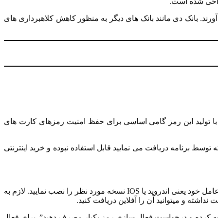
راحی شده است.
 آورند. بانک دی مانند بانک ­های دیگر به منظور کاهش کلاهبرداری­ های
ه با تولید این رمز گامی اساسی برای حفظ امنیت رمزهای کارت­ های
در حالت Automatically قرار دهید. در غیر این صورت رمزی که توسط برنامه دریافت می­ نمایید قابل استفاده نبوده و خرید اینترنتی
۱٫ در ابتدا باید به سایت رسمی بانک دی مراجعه کرده و برنامه “ارس” را دریافت و روی تلفن همراه خود نصب کنید. شما بر اساس سیستم عامل خود یعنی اندروید یا IOS نسخه مورد نظر را نصب نمایید. لازم به
نداشته و می­توانید آن را آفلاین دریافت کنید.
عه کرده و درخواست فعال ­سازی رمز یکبار مصرف دهید”. برای فعال­