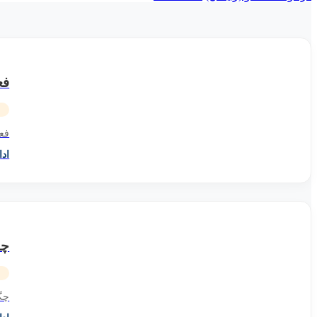
فع
فعا
اد
چگ
چگو