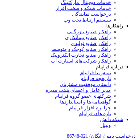
خدمات دیجیتال مارکتینگ
خدمات شبکه و سخت افزار
درخواست نمایندگی
سیستم ارتباط تحت وب
راهکارها
راهکار صنایع بازرگانی
راهکار صنایع پیمانکاری
راهکار صنایع تولیدی
راهکار صنایع کوچک و متوسط
راهکار صنایع تجارت الکترونیک
راهکار شرکت‌های استارت آپ
درباره فراپیام
تماس با فراپیام
تاریخچه فراپیام
داستان موفقیت مشتریان
مدیر عامل و اعضای هیئت مدیره
شرکتهای عضو گروه فراپیام
گواهینامه ها و استانداردها
چرا نرم افزار فراپیام
تازه های فراپیام
شبکه دانش
وبینار
درخواست دمو (رایگان)
021-86748