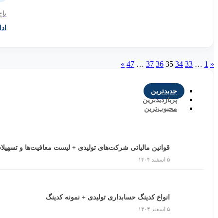
باج
اد
»
47
…
37
36
35
34
33
…
1
«
جدیدترین
پربازدیدترین
محبوب‌ترین
قوانین مالیاتی شرکت‌های تولیدی + لیست معافیت‌ها و تسهیلا
۵ اسفند ۱۴۰۴
انواع کدینگ حسابداری تولیدی + نمونه کدینگ
۵ اسفند ۱۴۰۴