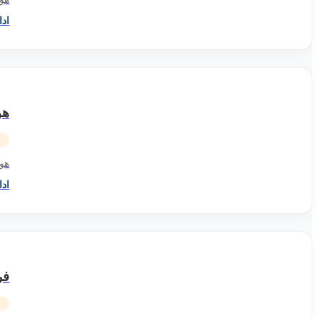
اد
هو
هوش 
اد
فر